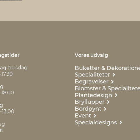
gstider
Vores udvalg
Buketter & Dekoration
ag-torsdag
-17.30
Specialiteter
Begravelser
ag
Blomster & Specialitete
-18.00
Plantedesign
Bryllupper
ag
Bordpynt
-13.00
Event
Specialdesigns
ag
et