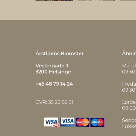
Årstidens Blomster
Åbnin
Vestergade 3
Mand
3200 Helsinge
09.30
+45 48 79 14 24
Fred
09.30
CVR: 35 29 56 31
Lørd
09.00
Sønd
Lukk