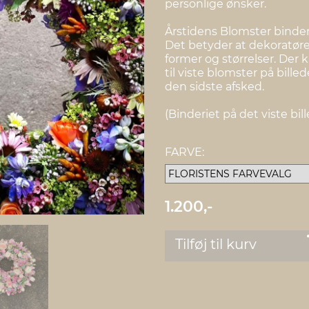
personlige ønsker.
Årstidens Blomster binder
Det betyder at dekoratøre
former og størrelser. Der
til viste blomster på billed
den sidste afsked.
(Binderiet på det viste bille
FARVE:
1.200,-
Tilføj til kurv