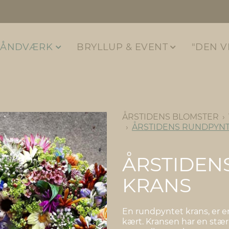
HÅNDVÆRK
BRYLLUP & EVENT
"DEN V
ÅRSTIDENS BLOMSTER
ÅRSTIDENS RUNDPYNT
ÅRSTIDEN
KRANS
En rundpyntet krans, er e
kært. Kransen har en stær