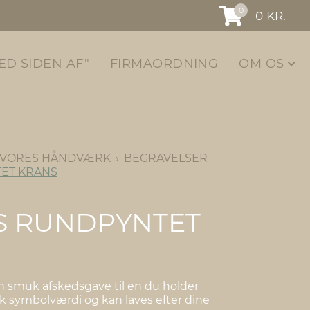
0
0
KR.
ED SIDEN AF"
FIRMAORDNING
OM OS
VORES HÅNDVÆRK
BEGRAVELSER
ET KRANS
S RUNDPYNTET
n smuk afskedsgave til en du holder
k symbolværdi og kan laves efter dine