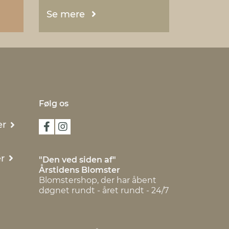
Se mere
Følg os
er
r
"Den ved siden af"
Årstidens Blomster
Blomstershop, der har åbent
døgnet rundt - året rundt - 24/7