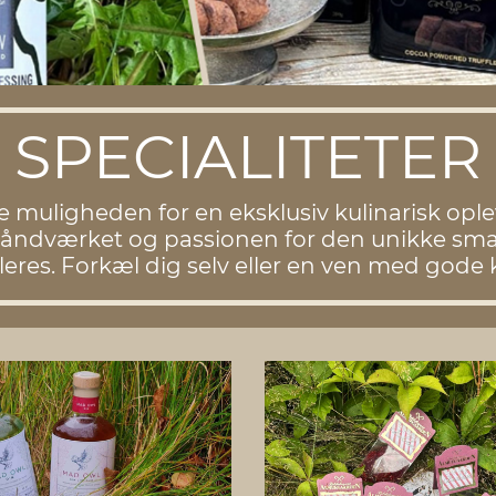
SPECIALITETER
e muligheden for en eksklusiv kulinarisk opl
håndværket og passionen for den unikke smag.
res. Forkæl dig selv eller en ven med gode kv