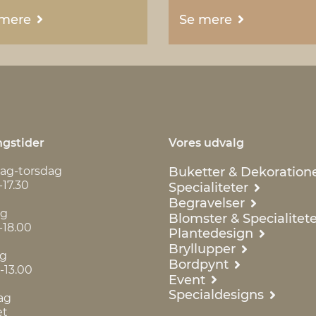
 mere
Se mere
gstider
Vores udvalg
Buketter & Dekoration
ag-torsdag
-17.30
Specialiteter
Begravelser
ag
Blomster & Specialitete
-18.00
Plantedesign
Bryllupper
ag
Bordpynt
-13.00
Event
Specialdesigns
ag
et