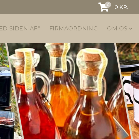
0
0
KR.
ED SIDEN AF"
FIRMAORDNING
OM OS