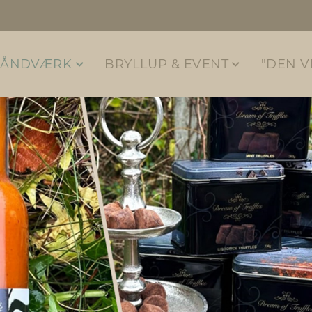
HÅNDVÆRK
BRYLLUP & EVENT
"DEN V