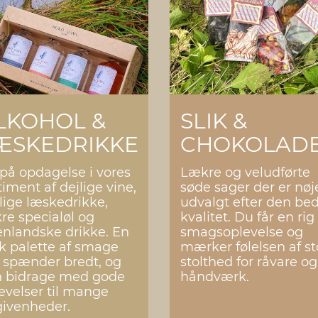
LKOHOL &
SLIK &
ÆSKEDRIKKE
CHOKOLAD
på opdagelse i vores
Lækre og veludførte
timent af dejlige vine,
søde sager der er nøj
lige læskedrikke,
udvalgt efter den be
re specialøl og
kvalitet. Du får en rig
nlandske drikke. En
smagsoplevelse og
k palette af smage
mærker følelsen af st
 spænder bredt, og
stolthed for råvare og
n bidrage med gode
håndværk.
evelser til mange
givenheder.