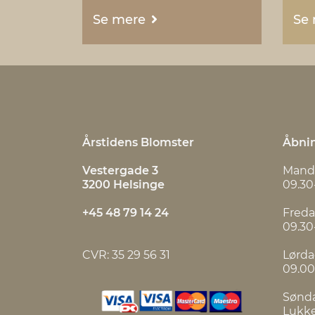
Se mere
Se
Årstidens Blomster
Åbnin
Vestergade 3
Mand
3200 Helsinge
09.30
+45 48 79 14 24
Fred
09.30
CVR: 35 29 56 31
Lørd
09.00
Sønd
Lukk