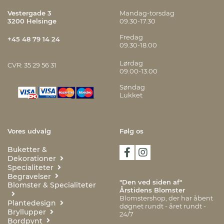
Vestergade 3
Mandag-torsdag
3200 Helsinge
09.30-17.30
Fredag
+45 48 79 14 24
09.30-18.00
Lørdag
CVR: 35 29 56 31
09.00-13.00
Søndag
Lukket
Vores udvalg
Følg os
Buketter &
Dekorationer
Specialiteter
Begravelser
"Den ved siden af"
Blomster & Specialiteter
Årstidens Blomster
Blomstershop, der har åbent
Plantedesign
døgnet rundt - året rundt -
Bryllupper
24/7
Bordpynt