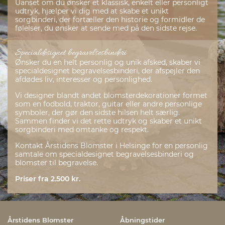
Uanset om du ønsker et klassisk, enkelt eller personligt
udtryk, hjælper vi dig med at skabe et unikt
sorgbinderi, der fortæller den historie og formidler de
følelser, du ønsker at sende med på den sidste rejse.
Specialdesignet begravelsesbinderi
Ønsker du en helt personlig og unik afsked, skaber vi
specialdesignet begravelsesbinderi, der afspejler den
afdødes liv, interesser og personlighed.
Vi designer blandt andet blomsterdekorationer formet
som en fodbold, traktor, guitar eller andre personlige
symboler, der gør den sidste hilsen helt særlig.
Sammen finder vi det rette udtryk og skaber et unikt
sorgbinderi med omtanke og respekt.
Kontakt Årstidens Blomster i Helsinge for en personlig
samtale om specialdesignet begravelsesbinderi og
blomster til begravelse.
Priser fra 2.500 kr.
Årstidens Blomster
Åbningstider