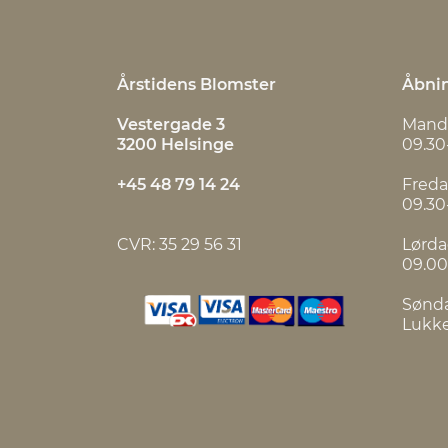
Årstidens Blomster
Åbnin
Vestergade 3
Mand
3200 Helsinge
09.30
+45 48 79 14 24
Fred
09.30
CVR: 35 29 56 31
Lørd
09.00
Sønd
Lukk