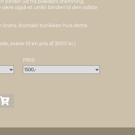
n binder ud fra billedets stemning,
 sikre også et unikt binderi til den sidste
m krans. Kontakt butikken hvis dette
de, svarer til en pris af 3000 kr.)
PRIS: