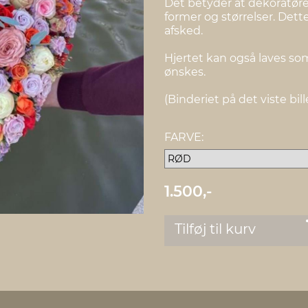
Det betyder at dekoratøre
former og størrelser. Dette
afsked.
Hjertet kan også laves so
ønskes.
(Binderiet på det viste bille
FARVE:
1.500,-
Tilføj til kurv