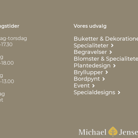
gstider
Vores udvalg
Buketter & Dekoration
ag-torsdag
-17.30
Specialiteter
Begravelser
ag
Blomster & Specialitete
-18.00
Plantedesign
Bryllupper
ag
Bordpynt
-13.00
Event
Specialdesigns
ag
et