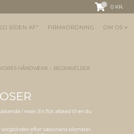
0
0
KR.
ED SIDEN AF"
FIRMAORDNING
OM OS
VORES HÅNDVÆRK
BEGRAVELSER
ROSER
kkende i roser. En flot afsked til en du
 sorgbinderi efter sæsonens blomster.