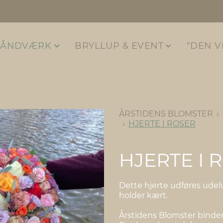
HÅNDVÆRK
BRYLLUP & EVENT
"DEN V
ÅRSTIDENS BLOMSTER
HJERTE I ROSER
HJERTE I 
Dette hjerte udføres udelu
holder kært.
Årstidens Blomster binder