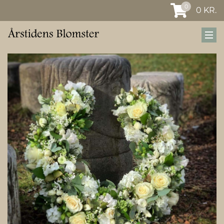
0
0
KR.