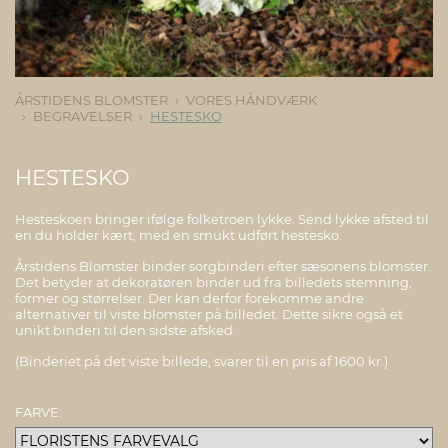
ÅRSTIDENS BLOMSTER
VORES HÅNDVÆRK
BEGRAVELSER
HESTESKO
HESTESKO
Hesteskoen bringer ifølge folketroen lykke. Send lykke afsted til
en du holder kært, med en smukt udført hestesko.
Årstidens Blomster binder sorgbinderi efter sæsonens blomster.
Det betyder at dekoratøren binder ud fra billedets stemning,
former og størrelser. Der kan derfor forekomme andre
alternativer til viste blomster på billedet. Dette sikre også et
unikt binderi til den sidste afsked.
(Binderiet på det viste billede, svarer til en pris af 1600 kr.)
FARVE: