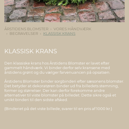
ÅRSTIDENS BLOMSTER
VORES HÅNDVÆRK
BEGRAVELSER
KLASSISK KRANS
KLASSISK KRANS
Den klassiske krans hos Årstidens Blomster er lavet efter
gammelt håndværk. Vi binder derfor selv kransene med
årstidens grønt og du vælger farvenuancen på opsatsen.
Årstidens Blomster binder sorgbinderi efter sæsonens blomster.
Det betyder at dekoratøren binder ud fra billedets stemning,
former og størrelser. Der kan derfor forekomme andre
alternativer til viste blomster på billedet. Dette sikre også et
unikt binderi til den sidste afsked.
(Binderiet på det viste billede, svarer til en pris af 1000 kr.)