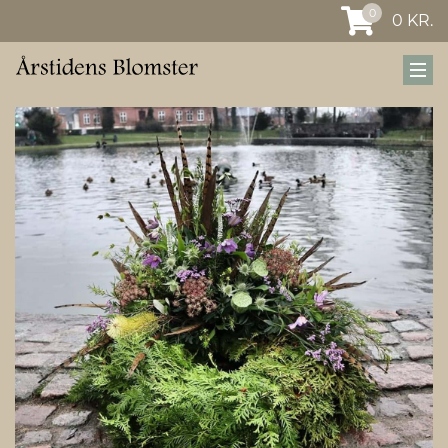
0
0
KR.