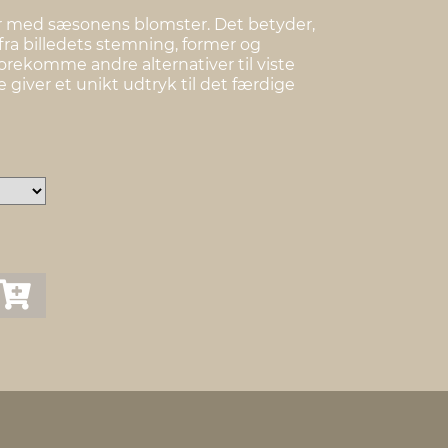
r med sæsonens blomster. Det betyder,
fra billedets stemning, former og
 forekomme andre alternativer til viste
e giver et unikt udtryk til det færdige