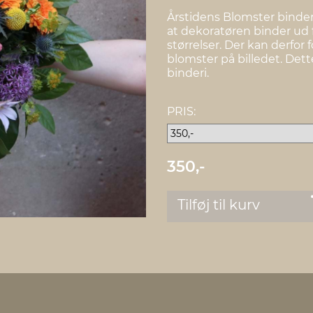
Årstidens Blomster binde
at dekoratøren binder ud 
størrelser. Der kan derfor
blomster på billedet. Dett
binderi.
PRIS:
350,-
Tilføj til kurv