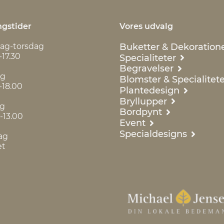
gstider
Vores udvalg
Buketter & Dekoration
ag-torsdag
-17.30
Specialiteter
Begravelser
ag
Blomster & Specialitete
-18.00
Plantedesign
Bryllupper
ag
Bordpynt
-13.00
Event
Specialdesigns
ag
et