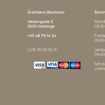
Årstidens Blomster
Åbnin
Vestergade 3
Mand
3200 Helsinge
09.30
+45 48 79 14 24
Fred
09.30
CVR: 35 29 56 31
Lørd
09.00
Sønd
Lukk