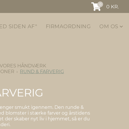
0
0
KR.
ED SIDEN AF"
FIRMAORDNING
OM OS
VORES HÅNDVÆRK
IONER
RUND & FARVERIG
ARVERIG
trænger smukt igennem. Den runde &
d blomster i stærke farver og årstidens
 der skaber nyt liv i hjemmet, så er du
nderi.