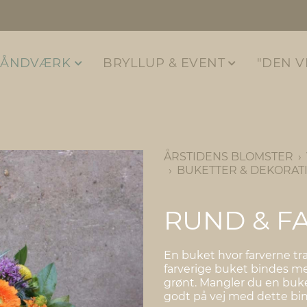
HÅNDVÆRK
BRYLLUP & EVENT
"DEN V
ÅRSTIDENS BLOMSTER
BUKETTER & DEKORAT
RUND & F
En buket hvor farverne 
farverige buket bindes me
grønt. Mangler du en buket
godt på vej med dette bi