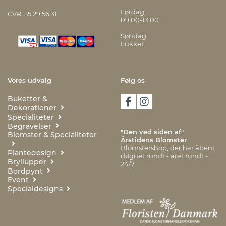
Lørdag
CVR: 35 29 56 31
09.00-13.00
Søndag
Lukket
Vores udvalg
Følg os
Buketter &
Dekorationer
Specialiteter
Begravelser
"Den ved siden af"
Blomster & Specialiteter
Årstidens Blomster
Blomstershop, der har åbent
Plantedesign
døgnet rundt - året rundt -
Bryllupper
24/7
Bordpynt
Event
Specialdesigns