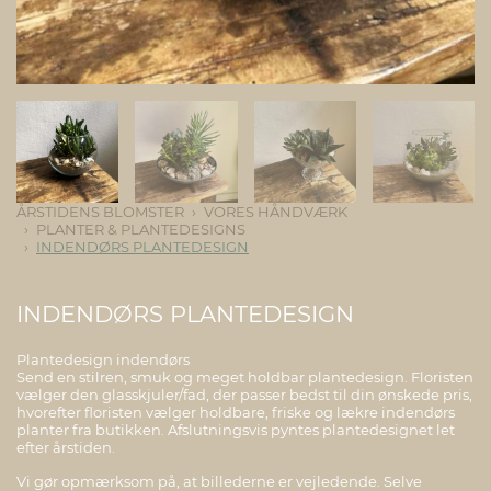
ÅRSTIDENS BLOMSTER
VORES HÅNDVÆRK
PLANTER & PLANTEDESIGNS
INDENDØRS PLANTEDESIGN
INDENDØRS PLANTEDESIGN
Plantedesign indendørs
Send en stilren, smuk og meget holdbar plantedesign. Floristen
vælger den glasskjuler/fad, der passer bedst til din ønskede pris,
hvorefter floristen vælger holdbare, friske og lækre indendørs
planter fra butikken. Afslutningsvis pyntes plantedesignet let
efter årstiden.
Vi gør opmærksom på, at billederne er vejledende. Selve