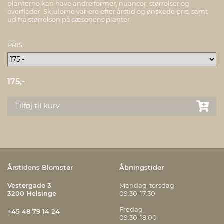
planterne kan have andre former, nuancer, størrelser og
overflader. Skjulerne variere efter årstid og ønskede pris, samt
ud fra størrelsen på sæsonens planter.
PRIS:
175,-
Tilføj til kurv
Årstidens Blomster
Åbningstider
Vestergade 3
Mandag-torsdag
3200 Helsinge
09.30-17.30
Fredag
+45 48 79 14 24
09.30-18.00