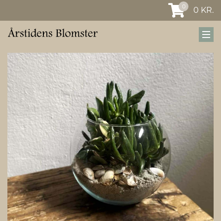
0
0
KR.